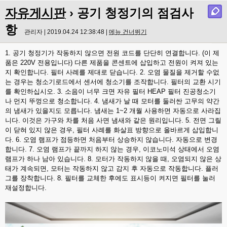
자유게시판
› 공기 청정기의 점검사
항
관리자 | 2019.04.24 12:38:48 |
메뉴 건너뛰기
1. 공기 청정기가 작동하지 않으면 전원 코드를 단단히 연결합니다. (이 제
품은 220V 전용입니다) 다른 제품을 콘센트에 삽입하고 전원이 켜져 있는
지 확인합니다. 필터 사례를 제대로 닫습니다. 2. 오염 물질을 제거할 수없
는 경우는 청소기로드에서 센서에 청소기를 조작합니다. 필터의 교환 시기
를 확인하십시오. 3. 소음이 너무 크면 자유 필터 HEAP 필터 진공청소기
나 먼지 뚜껑으로 청소합니다. 4. 냄새가 날 때 모터를 둘러싼 고무의 약간
의 냄새가 있을지도 모릅니다. 냄새는 1~2 개월 사용하면 자동으로 사라집
니다. 이것은 가구와 차를 처음 사면 냄새와 같은 원리입니다. 5. 전면 그릴
이 닫혀 있지 않은 경우, 필터 사례를 화살표 방향으로 올바르게 삽입합니
다. 6. 오염 램프가 점등하면 처음부터 상승하지 않습니다. 자동으로 변경
합니다. 7. 오염 램프가 끝까지 하지 않는 경우, 이코노미석 상태에서 오염
램프가 하나 남아 있습니다. 8. 모터가 작동하지 않을 때, 오염되지 않은 상
태가 계속되면, 모터는 작동하지 않고 감지 후 자동으로 작동합니다. 플러
그를 장착합니다. 8. 필터를 교체한 후에도 표시등이 켜지면 필터를 눌러
재설정합니다.